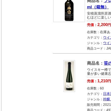
商品名：
ブ
ml（箱無）
安積蒸溜所原
むほどに楽し
2,200
売価：
円
在庫数：
在庫あ
カテゴリ：
ウイ
ジャンル：
ウイ
商品コード：
JA
商品名：
笹の
ウイスキー樽で
量が多い健康
1,210
売価：
円
在庫数：
60
カテゴリ：
日本
ジャンル：
吟醸
販売期間：
2021
商品コード：
49