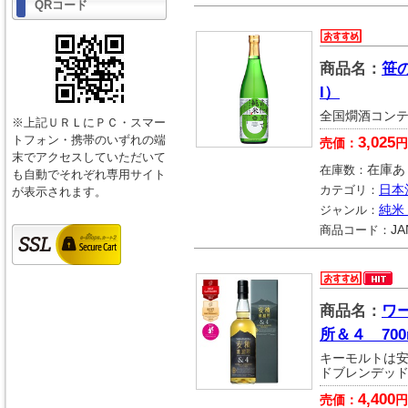
QRコード
商品名：
笹
l）
全国燗酒コンテス
※上記ＵＲＬにＰＣ・スマー
トフォン・携帯のいずれの端
3,025
売価：
円
末でアクセスしていただいて
在庫数：
在庫あ
も自動でそれぞれ専用サイト
カテゴリ：
日本
が表示されます。
ジャンル：
純米
商品コード：
JA
商品名：
ワ
所＆４ 700
キーモルトは安
ドブレンデッド
4,400
売価：
円