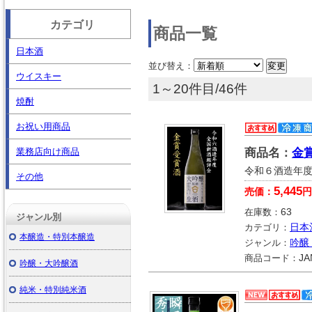
カテゴリ
商品一覧
日本酒
並び替え：
ウイスキー
1～20件目/46件
焼酎
お祝い用商品
業務店向け商品
商品名：
金
令和６酒造年
その他
5,445
売価：
円
在庫数：
63
ジャンル別
カテゴリ：
日本
本醸造・特別本醸造
ジャンル：
吟醸
商品コード：
JA
吟醸・大吟醸酒
純米・特別純米酒