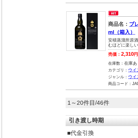
商品名：
ブ
ml（箱入）
安積蒸溜所原
むほどに楽し
2,310
売価：
円
在庫数：
在庫あ
カテゴリ：
ウイ
ジャンル：
ウイ
商品コード：
JA
1～20件目/46件
引き渡し時期
■代金引換