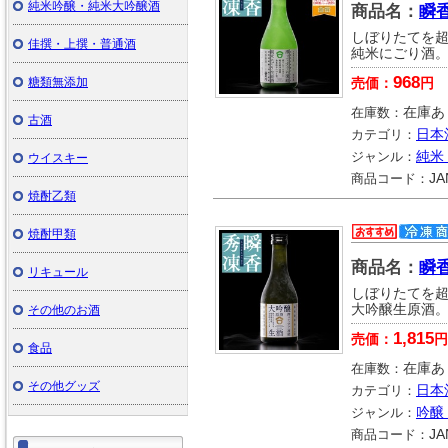
純米吟醸・純米大吟醸酒
商品名：
瞬香
しぼりたてを
佳撰・上撰・普通酒
純米にごり酒
968
糖類無添加
売価：
円
在庫数：
在庫あ
古酒
カテゴリ：
日本
ジャンル：
純米
ウイスキー
商品コード：
JA
焼酎乙類
焼酎甲類
商品名：
瞬香
リキュール
しぼりたてを
大吟醸生原酒
その他のお酒
1,815
売価：
円
食品
在庫数：
在庫あ
その他グッズ
カテゴリ：
日本
ジャンル：
吟醸
商品コード：
JA