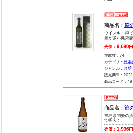
商品名：
笹の
ウイスキー樽で
量が多い健康
9,680
売価：
円
在庫数：
74
カテゴリ：
日本
ジャンル：
吟醸
販売期間：
2021
商品コード：
49
商品名：
笹
福島県開発の酒
で幅広く。
1,936
売価：
円