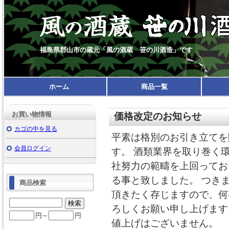
福島県郡山市の蔵元「風の酒蔵 笹の川酒造」です
ホーム
商品一覧
お買い物情報
価格改定のお知らせ
カゴの中を見る
平素は格別のお引き立てを
会員ログイン
す。 酒類業界を取り巻く
社努力の範疇を上回ってお
る事と致しました。 つき
商品検索
頂きたく存じますので、何
ろしくお願い申し上げます
円～
円
値上げはございません。