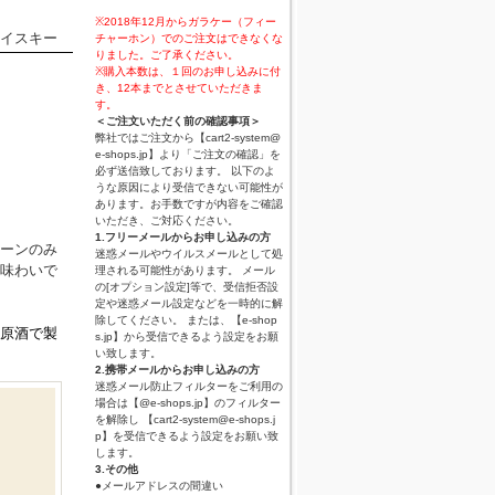
※2018年12月からガラケー（フィー
イスキー
チャーホン）でのご注文はできなくな
りました。ご了承ください。
※購入本数は、１回のお申し込みに付
き、12本までとさせていただきま
す。
＜ご注文いただく前の確認事項＞
弊社ではご注文から【cart2-system@
e-shops.jp】より「ご注文の確認」を
必ず送信致しております。 以下のよ
うな原因により受信できない可能性が
あります。お手数ですが内容をご確認
いただき、ご対応ください。
1.フリーメールからお申し込みの方
ーンのみ
迷惑メールやウイルスメールとして処
味わいで
理される可能性があります。 メール
の[オプション設定]等で、受信拒否設
定や迷惑メール設定などを一時的に解
除してください。 または、【e-shop
原酒で製
s.jp】から受信できるよう設定をお願
い致します。
2.携帯メールからお申し込みの方
迷惑メール防止フィルターをご利用の
場合は【@e-shops.jp】のフィルター
を解除し 【cart2-system@e-shops.j
p】を受信できるよう設定をお願い致
します。
3.その他
●メールアドレスの間違い