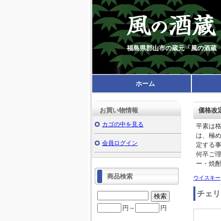
福島県郡山市の蔵元「風の酒蔵
ホーム
お買い物情報
価格改
カゴの中を見る
平素は
は、極
会員ログイン
定する
何卒ご
ー・焼
商品検索
ウイスキー
チェリ
円～
円