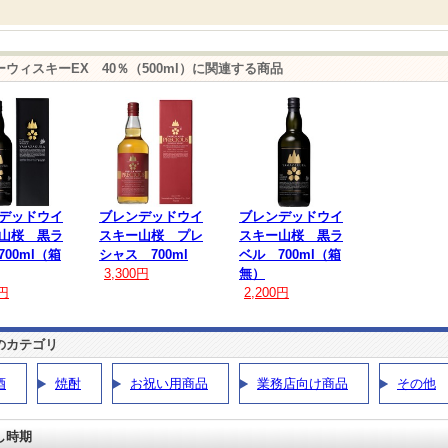
ウィスキーEX 40％（500ml）に関連する商品
デッドウイ
ブレンデッドウイ
ブレンデッドウイ
山桜 黒ラ
スキー山桜 プレ
スキー山桜 黒ラ
00ml（箱
シャス 700ml
ベル 700ml（箱
3,300円
無）
0円
2,200円
のカテゴリ
酒
焼酎
お祝い用商品
業務店向け商品
その他
し時期