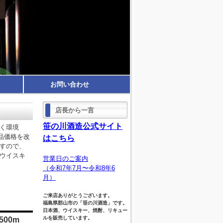
お問い合わせ
店長から一言
笹の川酒造公式サイト
く環境
品価格を改
はこちら
すので、
ウイスキ
営業日のご案内
（令和7年7月〜令和8年6
月）
ご来店ありがとうございます。
福島県郡山市の「笹の川酒造」です。
日本酒、ウイスキー、焼酎、リキュー
ルを販売しています。
00m