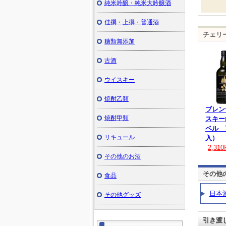
純米吟醸・純米大吟醸酒
佳撰・上撰・普通酒
チェリー
糖類無添加
古酒
ウイスキー
焼酎乙類
ブレン
焼酎甲類
スキー
ベル 7
リキュール
入）
2,31
その他のお酒
その他
食品
日本
その他グッズ
引き渡