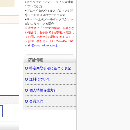
●セキュリティソフト、ウィルス対策
ソフトの設定
●プロバイダのウィルスブロックや迷
惑メール振り分けサービス設定
●サーバー上のメールボックスがいっ
ぱいになっている場合
※注文後に「ご注文の確認」が届かな
い場合は、お手数ですが弊社へ電話に
てお問い合わせをお願いいたします。
＜お問い合わせ＞TEL.024-945-0261
main@sasanokawa.co.jp
店舗情報
特定商取引法に基づく表記
送料について
個人情報保護方針
会員規約