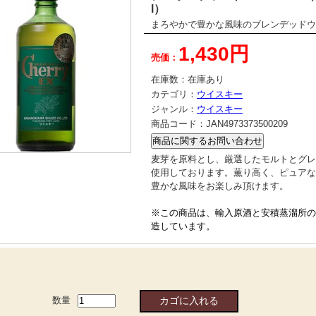
l）
まろやかで豊かな風味のブレンデッドウ
1,430円
売価：
在庫数：
在庫あり
カテゴリ：
ウイスキー
ジャンル：
ウイスキー
商品コード：
JAN4973373500209
麦芽を原料とし、厳選したモルトとグレ
使用しております。薫り高く、ピュアな
豊かな風味をお楽しみ頂けます。
※この商品は、輸入原酒と安積蒸溜所の
造しています。
数量