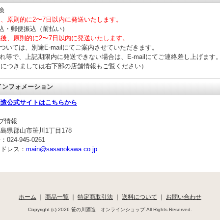
換
、原則的に2〜7日以内に発送いたします。
込・郵便振込（前払い）
後、原則的に2〜7日以内に発送いたします。
ついては、別途E-mailにてご案内させていただきます。
れ等で、上記期限内に発送できない場合は、E-mailにてご連絡差し上げます
につきましては右下部の店舗情報もご覧ください）
 インフォメーション
酒造公式サイトはこちらから
プ情報
島県郡山市笹川1丁目178
24-945-0261
アドレス：
main@sasanokawa.co.jp
ホーム
｜
商品一覧
｜
特定商取引法
｜
送料について
｜
お問い合わせ
Copyright (c) 2026 笹の川酒造 オンラインショップ All Rights Reserved.