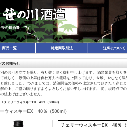
 笹の川酒造」です
商品一覧
特定商取引法
送料について
定のお知らせ
格別のお引き立てを賜り、有り難く厚く御礼申し上げます。 酒類業界を取り巻
めて厳しく、原価の上昇は自社努力の範疇を上回っており、今般、やむなく製
事と致しました。 つきましては、清酒関係の価格を改定させて頂きたく存じま
理解の上、ご協力賜りますようよろしくお願い申し上げます。 尚、現時点での
酎の値上げはございません。
チェリーウィスキーEX 40％（500ml）
ーウィスキーEX 40％（500ml）
チェリーウィスキーEX 40％（5