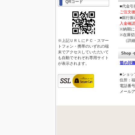
QRコード
■代金引
ご注文後
■銀行振
入金確認
※納期に
※在庫切
※上記ＵＲＬにＰＣ・スマー
（詳細
トフォン・携帯のいずれの端
末でアクセスしていただいて
Shop
も自動でそれぞれ専用サイト
笹の川
が表示されます。
■ショッ
住所：福
電話番号：0
メール