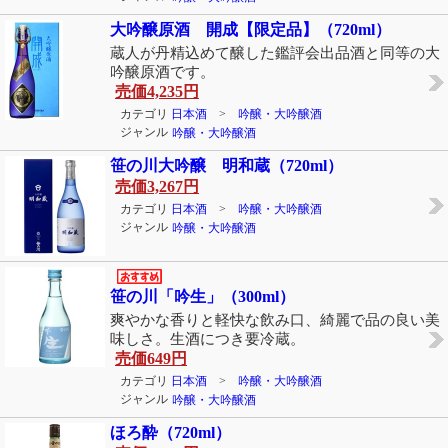
大吟醸原酒 開成【限定品】（720ml）
蔵人が丹精込めて醸した鑑評会出品酒と同等の大
吟醸原酒です。
売価
4,235円
カテゴリ
日本酒
>
吟醸・大吟醸酒
ジャンル
吟醸・大吟醸酒
笹の川大吟醸 明和蔵（720ml）
売価
3,267円
カテゴリ
日本酒
>
吟醸・大吟醸酒
ジャンル
吟醸・大吟醸酒
笹の川「吟生」（300ml）
爽やかな香りと軽快な飲み口、綺麗で品の良い美
味しさ。生酒につき要冷蔵。
売価
649円
カテゴリ
日本酒
>
吟醸・大吟醸酒
ジャンル
吟醸・大吟醸酒
ほろ酔（720ml）