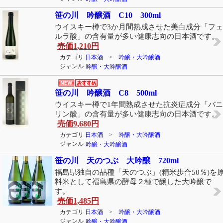
笹の川 吟醸酒 C10 300ml
ウイスキー樽で3か月間熟成させた美白成分「フェ
ルラ酸」の含有量が多い健康志向の日本酒です。
売価
1,210円
カテゴリ
日本酒
>
吟醸・大吟醸酒
ジャンル
吟醸・大吟醸酒
笹の川 吟醸酒 C8 500ml
ウイスキー樽で1年間熟成させた抗炎症成分「バニ
リン酸」の含有量が多い健康志向の日本酒です。
売価
9,680円
カテゴリ
日本酒
>
吟醸・大吟醸酒
ジャンル
吟醸・大吟醸酒
笹の川 天のつぶ 大吟醸 720ml
福島県独自の品種「天のつぶ」(精米歩合50％)を
料米として福島県の酵母２種で醸した大吟醸で
す。
売価
1,485円
カテゴリ
日本酒
>
吟醸・大吟醸酒
ジャンル
吟醸・大吟醸酒