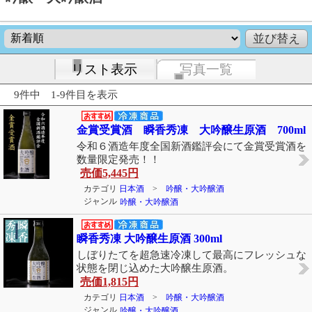
リスト表示
写真一覧
9件中 1-9件目を表示
金賞受賞酒 瞬香秀凍 大吟醸生原酒 700ml
令和６酒造年度全国新酒鑑評会にて金賞受賞酒を
数量限定発売！！
売価
5,445円
カテゴリ
日本酒
>
吟醸・大吟醸酒
ジャンル
吟醸・大吟醸酒
瞬香秀凍 大吟醸生原酒 300ml
しぼりたてを超急速冷凍して最高にフレッシュな
状態を閉じ込めた大吟醸生原酒。
売価
1,815円
カテゴリ
日本酒
>
吟醸・大吟醸酒
ジャンル
吟醸・大吟醸酒