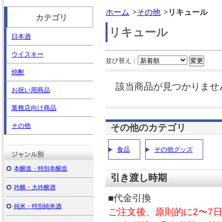
ホーム
その他
リキュール
カテゴリ
リキュール
日本酒
ウイスキー
並び替え：
焼酎
該当商品が見つかりませ
お祝い用商品
業務店向け商品
その他
その他のカテゴリ
食品
その他グッズ
ジャンル別
本醸造・特別本醸造
引き渡し時期
吟醸・大吟醸酒
■代金引換
純米・特別純米酒
ご注文後、原則的に2〜7