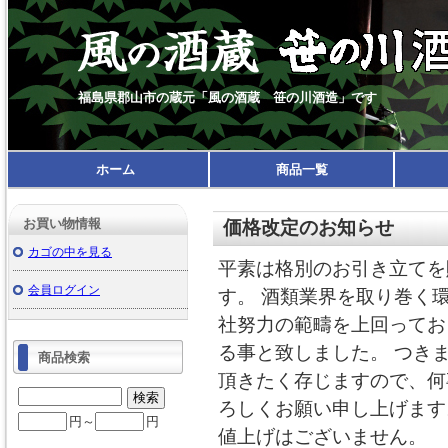
福島県郡山市の蔵元「風の酒蔵 笹の川酒造」です
ホーム
商品一覧
お買い物情報
価格改定のお知らせ
カゴの中を見る
平素は格別のお引き立てを
会員ログイン
す。 酒類業界を取り巻く
社努力の範疇を上回ってお
る事と致しました。 つき
商品検索
頂きたく存じますので、何
ろしくお願い申し上げます
円～
円
値上げはございません。