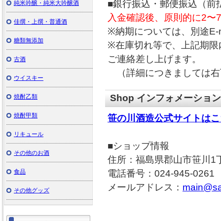
■銀行振込・郵便振込（前
純米吟醸・純米大吟醸酒
入金確認後、原則的に2〜
佳撰・上撰・普通酒
※納期については、別途E-
糖類無添加
※在庫切れ等で、上記期限内
ご連絡差し上げます。
古酒
（詳細につきましては右
ウイスキー
Shop インフォメーション
焼酎乙類
焼酎甲類
笹の川酒造公式サイトはこ
リキュール
■ショップ情報
その他のお酒
住所：福島県郡山市笹川1丁
食品
電話番号：024-945-0261
メールアドレス：
main@sa
その他グッズ